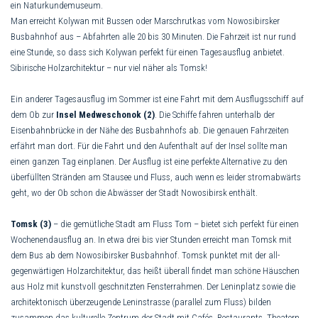
ein Naturkunde­museum.
Man erreicht Kolywan mit Bussen oder Marschrutkas vom Nowosibirsker
Busbahnhof aus – Abfahrten alle 20 bis 30 Minuten. Die Fahrzeit ist nur rund
eine Stunde, so dass sich Kolywan perfekt für einen Tagesausflug an­bietet.
Sibirische Holzarchitektur – nur viel näher als Tomsk!
Ein anderer Tagesausflug im Sommer ist eine Fahrt mit dem Ausflugsschiff auf
dem Ob zur
Insel Medweschonok (2)
. Die Schiffe fahren unterhalb der
Eisenbahnbrücke in der Nähe des Busbahnhofs ab. Die ge­nauen Fahrzeiten
erfährt man dort. Für die Fahrt und den Aufenthalt auf der Insel sollte man
einen ganzen Tag einplanen. Der Ausflug ist eine perfekte Alternative zu den
überfüllten Stränden am Stausee und Fluss, auch wenn es leider stromabwärts
geht, wo der Ob schon die Abwässer der Stadt Nowo­sibirsk enthält.
Tomsk (3)
– die gemütliche Stadt am Fluss Tom – bietet sich perfekt für einen
Wochenendausflug an. In etwa drei bis vier Stunden erreicht man Tomsk mit
dem Bus ab dem Nowosibirsker Bus­bahnhof. Tomsk punktet mit der all­
gegenwärtigen Holzarchitektur, das heißt überall findet man schöne Häuschen
aus Holz mit kunstvoll ge­schnitzten Fensterrahmen. Der Lenin­­platz sowie die
architektonisch über­zeugende Leninstrasse (parallel zum Fluss) bilden
zusammen das kulturelle Zentrum der Stadt mit Cafés, Restau­rants, Theatern