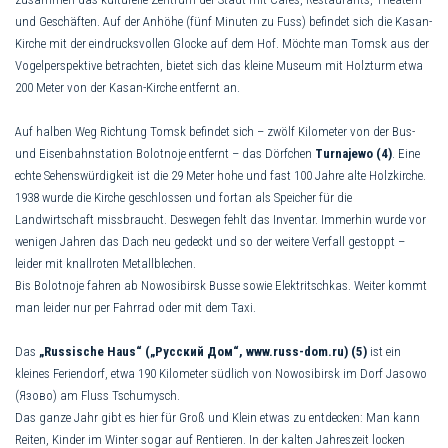
und Geschäf­ten. Auf der Anhöhe (fünf Minuten zu Fuss) befindet sich die Kasan-
Kirche mit der eindrucksvollen Glocke auf dem Hof. Möchte man Tomsk aus der
Vogel­pers­pektive betrachten, bietet sich das klei­ne Museum mit Holzturm etwa
200 Me­ter von der Kasan-Kirche entfernt an.
Auf halben Weg Richtung Tomsk befindet sich – zwölf Kilometer von der Bus-
und Eisenbahnstation Bolotnoje entfernt – das Dörfchen
Turnajewo (4)
. Eine
echte Sehenswürdigkeit ist die 29 Meter hohe und fast 100 Jahre alte Holz­kirche.
1938 wurde die Kirche geschlossen und fortan als Speicher für die
Landwirtschaft missbraucht. Deswegen fehlt das Inventar. Immerhin wurde vor
wenigen Jahren das Dach neu gedeckt und so der weitere Verfall gestoppt –
leider mit knallroten Metallblechen.
Bis Bolotnoje fahren ab Nowosibirsk Busse sowie Elektritschkas. Weiter kommt
man leider nur per Fahrrad oder mit dem Taxi.
Das
„Russische Haus“ („Русс­кий Дом“,
www.russ-dom.ru) (5)
ist ein
kleines Feriendorf, etwa 190 Kilometer südlich von Nowosibirsk im Dorf Jas­owo
(Язово) am Fluss Tschumysch.
Das ganze Jahr gibt es hier für Groß und Klein etwas zu entdecken: Man kann
Reiten, Kinder im Winter sogar auf Rentieren. In der kalten Jahreszeit locken