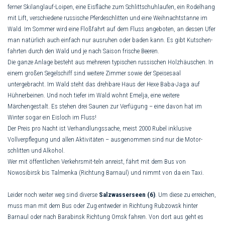
ferner Skilanglauf-Loipen, eine Eisfläche zum Schlittschuhlaufen, ein Rodelhang
mit Lift, verschiedene russische Pferdeschlitten und eine Weihnachtstanne im
Wald. Im Sommer wird eine Floßfahrt auf dem Fluss angeboten, an dessen Ufer
man natürlich auch einfach nur ausruhen oder baden kann. Es gibt Kutschen­
fahrten durch den Wald und je nach Saison frische Beeren.
Die ganze Anlage besteht aus mehreren typischen russischen Holz­häuschen. In
einem großen Segelschiff sind weitere Zimmer sowie der Speisesaal
untergebracht. Im Wald steht das drehbare Haus der Hexe Baba-Jaga auf
Hühnerbeinen. Und noch tiefer im Wald wohnt Emelja, eine weitere
Märchengestalt. Es stehen drei Saunen zur Verfügung – eine davon hat im
Winter sogar ein Eisloch im Fluss!
Der Preis pro Nacht ist Verhand­lungssache, meist 2000 Rubel inklu­si­ve
Vollverpflegung und allen Aktivitäten – ausgenommen sind nur die Motor­
schlitten und Alkohol.
Wer mit öffentlichen Verkehrs­mit-teln anreist, fährt mit dem Bus von
Nowosibirsk bis Talmenka (Richtung Barnaul) und nimmt von da ein Taxi.
Leider noch weiter weg sind di­ver­se
Salzwasserseen (6)
. Um diese zu er­rei­chen,
muss man mit dem Bus oder Zug entweder in Richtung Rubzowsk hinter
Barnaul oder nach Barabinsk Richtung Omsk fahren. Von dort aus geht es