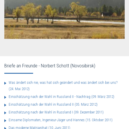
Briefe an Freunde - Norbert Schott (Novosibirsk)
Was ändert sich nie, was hat sich geändert und was ändert sich bei uns?
(24. Mai 2012)
Einschätzung nach der Wahl in Russland II - Nachtrag
(09. März 2012)
Einschätzung nach der Wahl in Russland II
(05. März 2012)
Einschätzung nach der Wahl in Russland I
(09. Dezember 2011)
Einsame Diplomaten, Ingenieur-Jäger und Hannes
(15. Oktober 2011)
Das moderne Matriarchat
(10. Juni 2011)