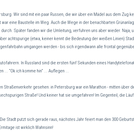
rsburg. Wir sind mit ein paar Russen, die wir über ein Mädel aus dem Zug k
erst war eine Baustelle im Weg. Auch die Wege in der benachbarten Grünanlage
 durch. Später fanden wir die Umleitung, verfuhren uns aber wieder. Naja, 
über achtspurige (etwa, keiner kennt die Bedeutung der weißen Linien) Sta
Gegenfahrbahn umgangen werden - bis sich irgendwann alle frontal gegenüb
tofahrern. In Russland sind die ersten fünf Sekunden eines Handytelefonat
en ... "Ok ich komme hin" ... Auflegen ...
n Straßenverkehr gesehen: in Petersburg war ein Marathon - mitten über de
) sechspurigen Straße! Und keiner hat sie umgefahren! Im Gegenteil, die Lä
! Die Stadt putzt sich gerade raus, nächstes Jahr feiert man den 300 Geburt
rmitage ist wirklich Wahnsinn!