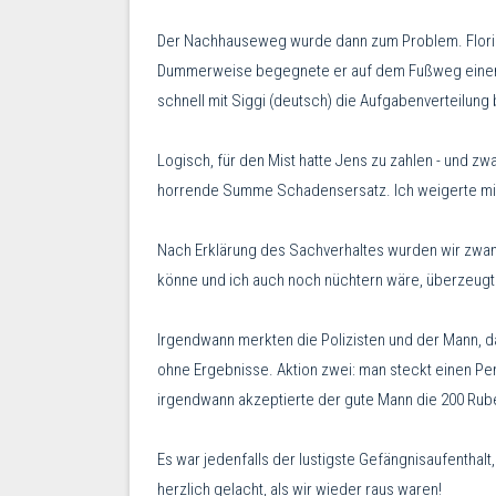
Der Nachhauseweg wurde dann zum Problem. Florian
Dummerweise begegnete er auf dem Fußweg einem Man
schnell mit Siggi (deutsch) die Aufgabenverteilung
Logisch, für den Mist hatte Jens zu zahlen - und z
horrende Summe Schadensersatz. Ich weigerte mich. 
Nach Erklärung des Sachverhaltes wurden wir zwang
könne und ich auch noch nüchtern wäre, überzeug
Irgendwann merkten die Polizisten und der Mann, da
ohne Ergebnisse. Aktion zwei: man steckt einen Pen
irgendwann akzeptierte der gute Mann die 200 Rubel
Es war jedenfalls der lustigste Gefängnisaufenthalt
herzlich gelacht, als wir wieder raus waren!