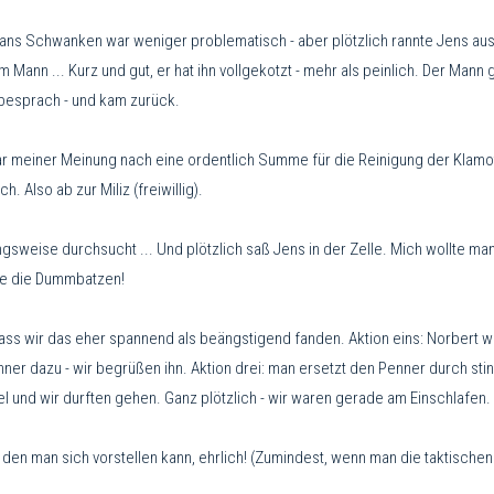
s Schwanken war weniger problematisch - aber plötzlich rannte Jens aus 
n ... Kurz und gut, er hat ihn vollgekotzt - mehr als peinlich. Der Mann 
 besprach - und kam zurück.
war meiner Meinung nach eine ordentlich Summe für die Reinigung der Klamot
Also ab zur Miliz (freiwillig).
sweise durchsucht ... Und plötzlich saß Jens in der Zelle. Mich wollte m
te die Dummbatzen!
ss wir das eher spannend als beängstigend fanden. Aktion eins: Norbert wir
ner dazu - wir begrüßen ihn. Aktion drei: man ersetzt den Penner durch st
 und wir durften gehen. Ganz plötzlich - wir waren gerade am Einschlafen.
, den man sich vorstellen kann, ehrlich! (Zumindest, wenn man die taktische