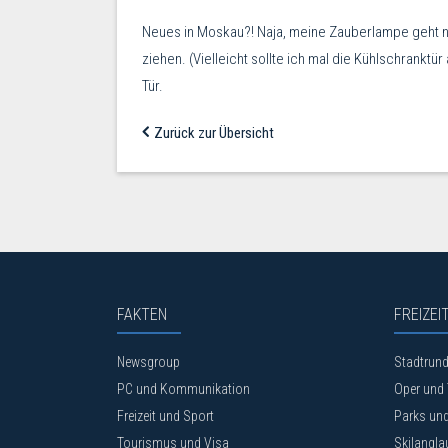
Neues in Moskau?! Naja, meine Zauberlampe geht nic
ziehen. (Vielleicht sollte ich mal die Kühlschrankt
Tür.
Zurück zur Übersicht
FAKTEN
FREIZEI
Newsgroup
Stadtrun
PC und Kommunikation
Oper und 
Freizeit und Sport
Parks und
Tourismus und Visa
Skilangla