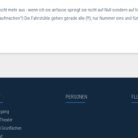
ht mehr aus - wenn ich sie anfasse springt sie nicht auf Null sondern auf h
ür aufmachen?) Die Fahrstühle gehen gerade alle (!!!), nur Nummer eins und f
T
PERSONEN
FL
dgang
Theater
 Grünflächen
uf