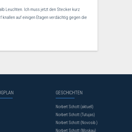
alb Leuchten. Ich muss jetzt den Stecker kurz
ünf knallen auf einigen Etagen verdächtig gegen die
UGPLAN
GESCHICHTEN
Norbert Schott (aktuell)
Norbert Schott (Tutujas)
Norbert Schott (Novosib.)
Norbert Schott (Moskau)